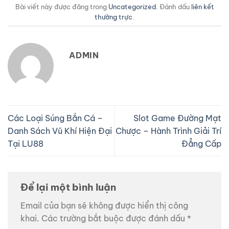
Bài viết này được đăng trong
Uncategorized
. Đánh dấu
liên kết
thường trực
.
ADMIN
Các Loại Súng Bắn Cá –
Slot Game Đường Mạt
Danh Sách Vũ Khí Hiện Đại
Chược – Hành Trình Giải Trí
Tại LU88
Đẳng Cấp
Để lại một bình luận
Email của bạn sẽ không được hiển thị công
khai.
Các trường bắt buộc được đánh dấu
*