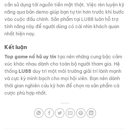
cần sử dụng tới nguồn tiền mặt thật. Việc rèn luyện kỹ
năng qua bản demo giúp bạn tự tin hơn trước khi bước
vào cuộc đấu chính. Sản phẩm tại LU88 luôn hỗ trợ
tính năng này để người dùng có cái nhìn khách quan
nhất hiện nay.
Kết luận
Top game nổ hũ uy tín
tạo nên những cung bậc cảm
xúc khác nhau dành cho toàn bộ người tham gia. Hệ
thống
LU88
duy trì một môi trường giải trí lành mạnh
và cực kỳ minh bạch cho mọi hội viên. Bạn nên dành
thời gian nghiên cứu kỹ hơn để chọn ra sản phẩm cá
cược phù hợp nhất.