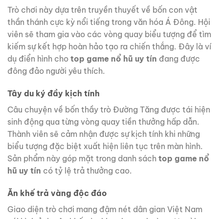
Trò chơi này dựa trên truyền thuyết về bốn con vật
thần thánh cực kỳ nổi tiếng trong văn hóa Á Đông. Hội
viên sẽ tham gia vào các vòng quay biểu tượng để tìm
kiếm sự kết hợp hoàn hảo tạo ra chiến thắng. Đây là ví
dụ điển hình cho
top game nổ hũ uy tín
đang được
đông đảo người yêu thích.
Tây du ký đầy kịch tính
Câu chuyện về bốn thầy trò Đường Tăng được tái hiện
sinh động qua từng vòng quay tiền thưởng hấp dẫn.
Thành viên sẽ cảm nhận được sự kịch tính khi những
biểu tượng đặc biệt xuất hiện liên tục trên màn hình.
Sản phẩm này góp mặt trong danh sách
top game nổ
hũ uy tín
có tỷ lệ trả thưởng cao.
Ăn khế trả vàng độc đáo
Giao diện trò chơi mang đậm nét dân gian Việt Nam