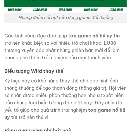
Những điểm nổi bật của dòng game đổi thưởng
Các tính năng độc đáo giúp
top game nổ hũ uy tín
trở nên khác biệt so với nhiều trò chơi khác. LU88
thường xuyên cập nhật những phiên bản mới để làm
phong phú thêm trải nghiệm của mọi thành viên.
Biểu tượng Wild thay thế
Ký hiệu này có khả năng thay thế cho các hình ảnh
thông thường để tạo thành dòng thắng giá trị. Hội viên
sẽ nhận được nhiều phần thưởng hơn nhờ sự xuất hiện
của những loại biểu tượng đặc biệt này. Đây chính là
yếu tố giúp cho quá trình trải nghiệm
top game nổ hũ
uy tín
trở nên thú vị.
Vòng quay miễn phí bất ngờ