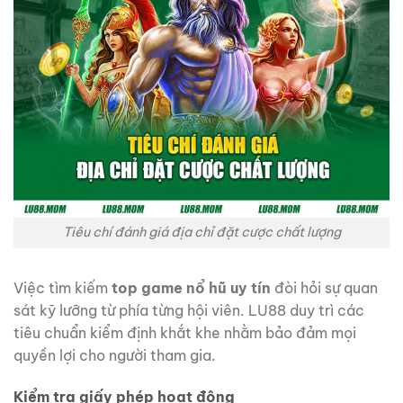
Tiêu chí đánh giá địa chỉ đặt cược chất lượng
Việc tìm kiếm
top game nổ hũ uy tín
đòi hỏi sự quan
sát kỹ lưỡng từ phía từng hội viên. LU88 duy trì các
tiêu chuẩn kiểm định khắt khe nhằm bảo đảm mọi
quyền lợi cho người tham gia.
Kiểm tra giấy phép hoạt động