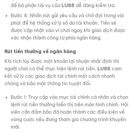
để bộ phận tài vụ của
LU88
dễ dàng kiểm tra.
Bước 4: Nhấn nút gửi yêu cầu và chờ đợi trong vài
phút để hệ thống xử lý số dư tài khoản. Tiền sẽ
được cập nhật vào ví chơi ngay khi giao dịch được
xác nhận thành công từ phía ngân hàng.
Rút tiền thưởng về ngân hàng
Khi tích lũy được một khoản lợi nhuận nhất định thì
người chơi có thể thực hiện lệnh rút tiền.
LU88
cam
kết xử lý các giao dịch tài chính một cách nhanh
chóng và bảo mật thông tin tuyệt đối.
Bước 1: Truy cập vào mục tài chính cá nhân và chọn
lệnh rút tiền thưởng hiển thị trên màn hình chính. Hội
viên cần đảm bảo đã hoàn thành các điều kiện về
vòng cược nếu đang tham gia chương trình khuyến
mãi.