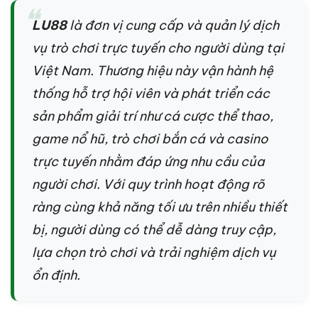
LU88
là đơn vị cung cấp và quản lý dịch
vụ trò chơi trực tuyến cho người dùng tại
Việt Nam. Thương hiệu này vận hành hệ
thống hỗ trợ hội viên và phát triển các
sản phẩm giải trí như cá cược thể thao,
game nổ hũ, trò chơi bắn cá và casino
trực tuyến nhằm đáp ứng nhu cầu của
người chơi. Với quy trình hoạt động rõ
ràng cùng khả năng tối ưu trên nhiều thiết
bị, người dùng có thể dễ dàng truy cập,
lựa chọn trò chơi và trải nghiệm dịch vụ
ổn định.