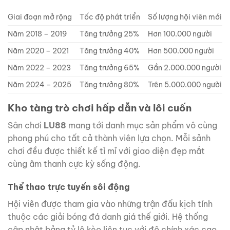
Giai đoạn mở rộng
Tốc độ phát triển
Số lượng hội viên mới
Năm 2018 – 2019
Tăng trưởng 25%
Hơn 100.000 người
Năm 2020 – 2021
Tăng trưởng 40%
Hơn 500.000 người
Năm 2022 – 2023
Tăng trưởng 65%
Gần 2.000.000 người
Năm 2024 – 2025
Tăng trưởng 80%
Trên 5.000.000 người
Kho tàng trò chơi hấp dẫn và lôi cuốn
Sân chơi
LU88
mang tới danh mục sản phẩm vô cùng
phong phú cho tất cả thành viên lựa chọn. Mỗi sảnh
chơi đều được thiết kế tỉ mỉ với giao diện đẹp mắt
cùng âm thanh cực kỳ sống động.
Thể thao trực tuyến sôi động
Hội viên được tham gia vào những trận đấu kịch tính
thuộc các giải bóng đá danh giá thế giới. Hệ thống
cập nhật bảng tỷ lệ kèo liên tục với độ chính xác cao