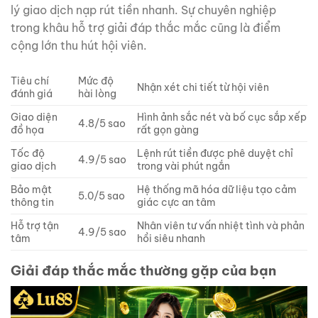
lý giao dịch nạp rút tiền nhanh. Sự chuyên nghiệp
trong khâu hỗ trợ giải đáp thắc mắc cũng là điểm
cộng lớn thu hút hội viên.
Tiêu chí
Mức độ
Nhận xét chi tiết từ hội viên
đánh giá
hài lòng
Giao diện
Hình ảnh sắc nét và bố cục sắp xếp
4.8/5 sao
đồ họa
rất gọn gàng
Tốc độ
Lệnh rút tiền được phê duyệt chỉ
4.9/5 sao
giao dịch
trong vài phút ngắn
Bảo mật
Hệ thống mã hóa dữ liệu tạo cảm
5.0/5 sao
thông tin
giác cực an tâm
Hỗ trợ tận
Nhân viên tư vấn nhiệt tình và phản
4.9/5 sao
tâm
hồi siêu nhanh
Giải đáp thắc mắc thường gặp của bạn