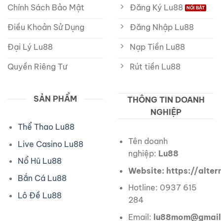
Chính Sách Bảo Mật
Đăng Ký Lu88
Điều Khoản Sử Dụng
Đăng Nhập Lu88
Đại Lý Lu88
Nạp Tiền Lu88
Quyền Riêng Tư
Rút tiền Lu88
SẢN PHẨM
THÔNG TIN DOANH
NGHIỆP
Thể Thao Lu88
Tên doanh
Live Casino Lu88
nghiệp:
Lu88
Nổ Hũ Lu88
Website: https://alte
Bắn Cá Lu88
Hotline: 0937 615
Lô Đề Lu88
284
Email:
lu88mom@gmail