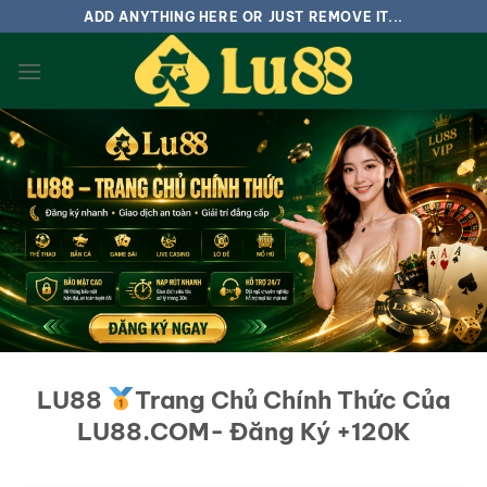
Bỏ
ADD ANYTHING HERE OR JUST REMOVE IT...
qua
nội
dung
LU88
Trang Chủ Chính Thức Của
LU88.COM- Đăng Ký +120K