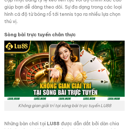
giúp bạn dễ dàng theo dõi. Sự đa dạng trong các loại
hình cá độ từ bóng rổ tới tennis tạo ra nhiều lựa chọn
thú vị.
Sòng bài trực tuyến chân thực
Không gian giải trí tại sòng bài trực tuyến LU88
Những bàn chơi tại
LU88
được dẫn dắt bởi dàn chia