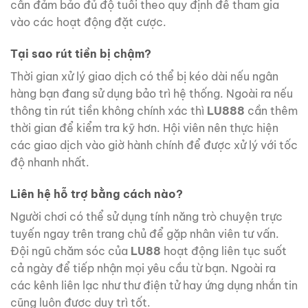
cần đảm bảo đủ độ tuổi theo quy định để tham gia
vào các hoạt động đặt cược.
Tại sao rút tiền bị chậm?
Thời gian xử lý giao dịch có thể bị kéo dài nếu ngân
hàng bạn đang sử dụng bảo trì hệ thống. Ngoài ra nếu
thông tin rút tiền không chính xác thì
LU888
cần thêm
thời gian để kiểm tra kỹ hơn. Hội viên nên thực hiện
các giao dịch vào giờ hành chính để được xử lý với tốc
độ nhanh nhất.
Liên hệ hỗ trợ bằng cách nào?
Người chơi có thể sử dụng tính năng trò chuyện trực
tuyến ngay trên trang chủ để gặp nhân viên tư vấn.
Đội ngũ chăm sóc của
LU88
hoạt động liên tục suốt
cả ngày để tiếp nhận mọi yêu cầu từ bạn. Ngoài ra
các kênh liên lạc như thư điện tử hay ứng dụng nhắn tin
cũng luôn được duy trì tốt.