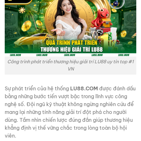
Công trình phát triển thương hiệu giải trí LU88 uy tín top #1
VN
Sự phát triển của hệ thống
LU88.COM
được đánh dấu
bằng những bước tiến vượt bậc trong lĩnh vực công
nghệ số. Đội ngũ kỹ thuật không ngừng nghiên cứu để
mang lại những tính năng giải trí đột phá cho người
dùng. Tầm nhìn chiến lược đúng đắn giúp thương hiệu
khẳng định vị thế vững chắc trong lòng toàn bộ hội
viên.