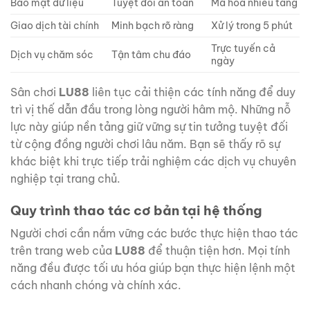
Bảo mật dữ liệu
Tuyệt đối an toàn
Mã hóa nhiều tầng
Giao dịch tài chính
Minh bạch rõ ràng
Xử lý trong 5 phút
Trực tuyến cả
Dịch vụ chăm sóc
Tận tâm chu đáo
ngày
Sân chơi
LU88
liên tục cải thiện các tính năng để duy
trì vị thế dẫn đầu trong lòng người hâm mộ. Những nỗ
lực này giúp nền tảng giữ vững sự tin tưởng tuyệt đối
từ cộng đồng người chơi lâu năm. Bạn sẽ thấy rõ sự
khác biệt khi trực tiếp trải nghiệm các dịch vụ chuyên
nghiệp tại trang chủ.
Quy trình thao tác cơ bản tại hệ thống
Người chơi cần nắm vững các bước thực hiện thao tác
trên trang web của
LU88
để thuận tiện hơn. Mọi tính
năng đều được tối ưu hóa giúp bạn thực hiện lệnh một
cách nhanh chóng và chính xác.