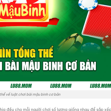
thể về luật chơi bài mậu binh cơ bản
chia đều cho mỗi người chơi số lượng giống nhau để sắp xế