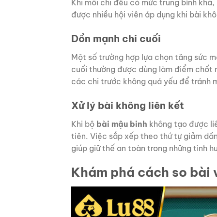
Khi mỗi chi đều có mức trung bình khá
được nhiều hội viên áp dụng khi bài khô
Dồn mạnh chi cuối
Một số trường hợp lựa chọn tăng sức mạ
cuối thường được dùng làm điểm chốt n
các chi trước không quá yếu để tránh 
Xử lý bài không liên kết
Khi bộ
bài mậu binh
không tạo được liên
tiên. Việc sắp xếp theo thứ tự giảm dầ
giúp giữ thế an toàn trong những tình h
Khám phá cách so bài v