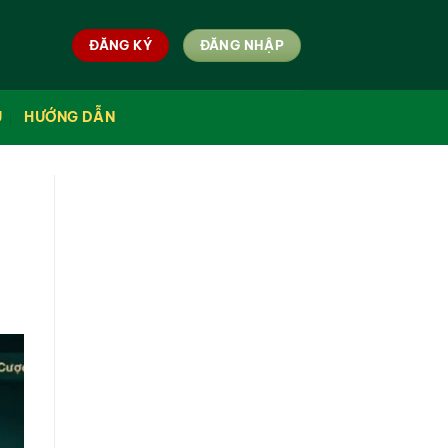
ĐĂNG KÝ
ĐĂNG NHẬP
Ũ
HƯỚNG DẪN