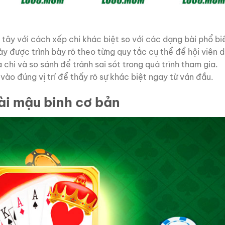
i tây với cách xếp chi khác biệt so với các dạng bài phổ bi
này được trình bày rõ theo từng quy tắc cụ thể để hội viên 
chi và so sánh để tránh sai sót trong quá trình tham gia.
 vào đúng vị trí để thấy rõ sự khác biệt ngay từ ván đầu.
ài mậu binh cơ bản