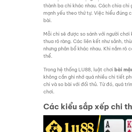
thành ba chi khác nhau. Cách chia chi g
mạnh yếu theo thứ tự. Việc hiểu đúng cấ
bài.
Mỗi chi sẽ được so sánh với người chơi 
thua rõ ràng. Các liên kết như sảnh, t
nhưng phân bổ khác nhau. Khi nắm rõ cá
thể.
Trong hệ thống LU88, luật chơi
bài mậ
không cần ghi nhớ quá nhiều chi tiết ph
chi và so bài với đối thủ. Từ đó, quá t
chơi.
Các kiểu sắp xếp chi t