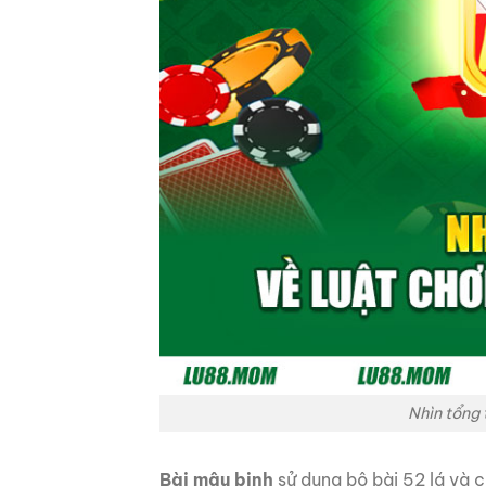
Nhìn tổng 
Bài mậu binh
sử dụng bộ bài 52 lá và 