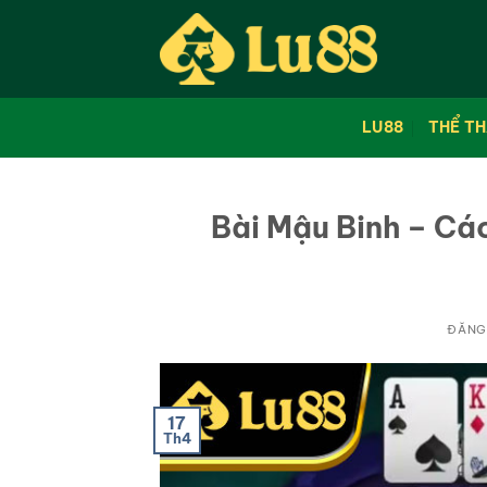
Bỏ
qua
nội
dung
LU88
THỂ T
Bài Mậu Binh – Cá
ĐĂNG
17
Th4