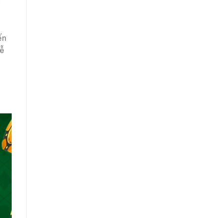
ến
dễ