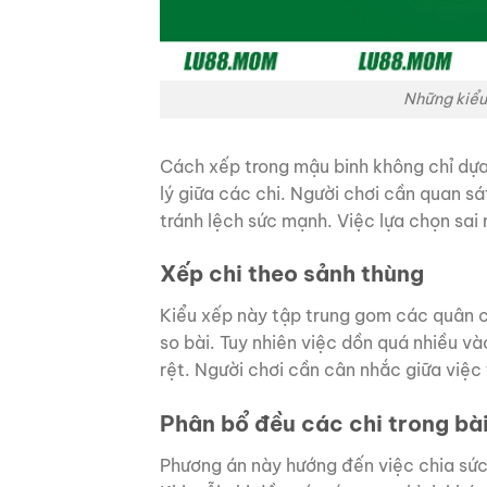
Những kiểu 
Cách xếp trong mậu binh không chỉ dựa
lý giữa các chi. Người chơi cần quan s
tránh lệch sức mạnh. Việc lựa chọn sai 
Xếp chi theo sảnh thùng
Kiểu xếp này tập trung gom các quân cù
so bài. Tuy nhiên việc dồn quá nhiều và
rệt. Người chơi cần cân nhắc giữa việc
Phân bổ đều các chi trong bà
Phương án này hướng đến việc chia sức